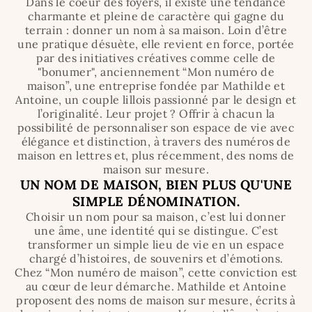
Dans le coeur des foyers, il existe une tendance
charmante et pleine de caractère qui gagne du
terrain : donner un nom à sa maison. Loin d’être
une pratique désuète, elle revient en force, portée
par des initiatives créatives comme celle de
"bonumer", anciennement “Mon numéro de
maison”, une entreprise fondée par Mathilde et
Antoine, un couple lillois passionné par le design et
l’originalité. Leur projet ? Offrir à chacun la
possibilité de personnaliser son espace de vie avec
élégance et distinction, à travers des numéros de
maison en lettres et, plus récemment, des noms de
maison sur mesure.
UN NOM DE MAISON, BIEN PLUS QU'UNE
SIMPLE DÉNOMINATION.
Choisir un nom pour sa maison, c’est lui donner
une âme, une identité qui se distingue. C’est
transformer un simple lieu de vie en un espace
chargé d’histoires, de souvenirs et d’émotions.
Chez “Mon numéro de maison”, cette conviction est
au cœur de leur démarche. Mathilde et Antoine
proposent des noms de maison sur mesure, écrits à